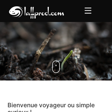
Accueil
Concerts
Roadtrips
Au comptoir
Bienvenue voyageur ou simple