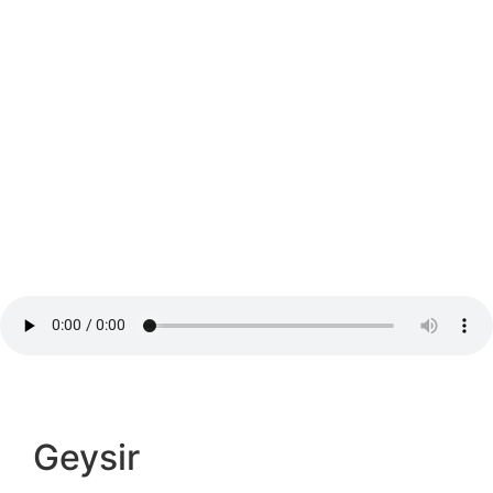
Incontournables de l’île, nous rentrons dans les terres
s’émerveiller devant les geysers et s’époustoufler aux
pieds de quelques unes des plus belles cascades.
Nous descendrons bien plus au sud, taquiner les
flancs du volcan enneigé Eyjafjallajökull avec nos
crampons affûtés.
Geysir