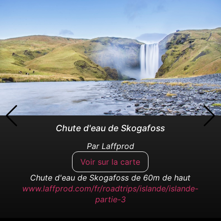
Light painting à la chute d'eau de Skogafo
ss
Par
Laffprod
Voir sur la carte
Chute d'eau de Skogafoss de 60m de haut
www.laffprod.com/fr/roadtrips/islande/islande-
partie-3